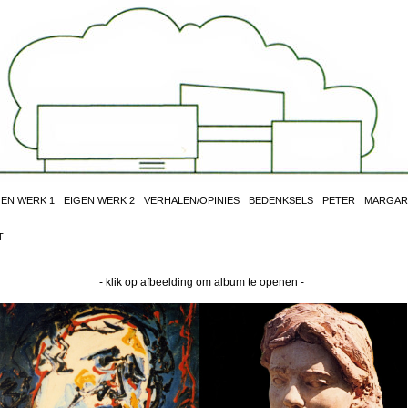
GEN WERK 1
EIGEN WERK 2
VERHALEN/OPINIES
BEDENKSELS
PETER
MARGAR
T
- klik op afbeelding om album te openen -